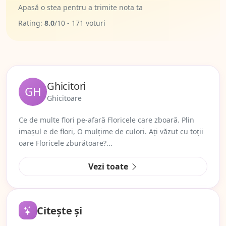
Apasă o stea pentru a trimite nota ta
Rating:
8.0
/
10
-
171
voturi
Ghicitori
GH
Ghicitoare
Ce de multe flori pe-afară Floricele care zboară. Plin
imaşul e de flori, O mulţime de culori. Aţi văzut cu toţii
oare Floricele zburătoare?...
Vezi toate
Citește și