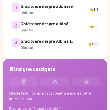
Ghicitoare despre adunare
1
6.9
Ghicitori
Ghicitoare despre albină
2
9.0
Ghicitori
Ghicitoare despre Albina II
3
10.0
Ghicitori
Insigne castigate
Citeste textul pana la capat pentru a avansa catre
prima insigna.
Progres catre "Primul text citit"