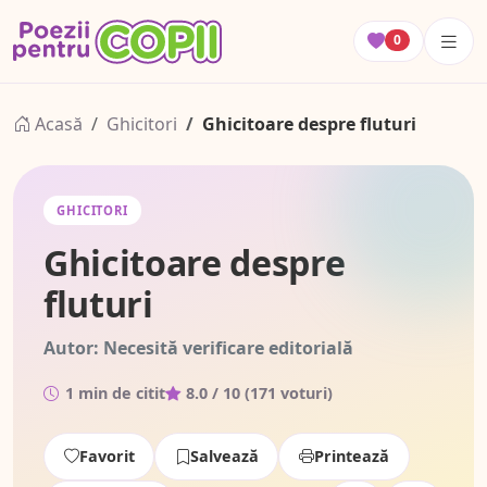
0
Acasă
Ghicitori
Ghicitoare despre fluturi
GHICITORI
Ghicitoare despre
fluturi
Autor: Necesită verificare editorială
1 min de citit
8.0
/ 10 (
171
voturi)
Favorit
Salvează
Printează