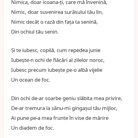
Nimica, doar icoana-ţi, care mă învenină,
Nimic, doar suvenirea surâsului tău lin,
Nimic decât o rază din faţa ta senină,
Din ochiul tău senin.
Şi te iubesc, copilă, cum repedea junie
Iubeşte-n ochi de flăcări al zilelor noroc,
Iubesc precum iubeşte pe-o albă vijelie
Un ocean de foc.
Din ochi de-ar soarbe geniu slăbita mea privire,
De-ar tremura la sânu-mi gingaşul tău mijloc,
Ai pune pe-a mea frunte în vise de mărire
Un diadem de foc.