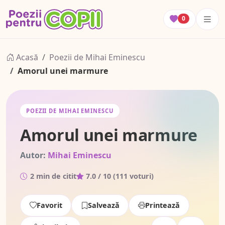
0
Acasă
Poezii de Mihai Eminescu
Amorul unei marmure
POEZII DE MIHAI EMINESCU
Amorul unei marmure
Autor:
Mihai Eminescu
2 min de citit
7.0
/ 10 (
111
voturi)
Favorit
Salvează
Printează