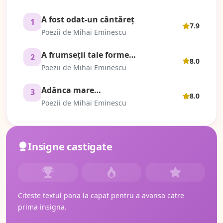
A fost odat-un cântăreţ
1
7.9
Poezii de Mihai Eminescu
A frumseţii tale forme…
2
8.0
Poezii de Mihai Eminescu
Adânca mare…
3
8.0
Poezii de Mihai Eminescu
Insigne castigate
Citeste textul pana la capat pentru a avansa catre
prima insigna.