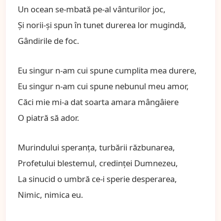
Un ocean se-mbată pe-al vânturilor joc,
Şi norii-şi spun în tunet durerea lor mugindă,
Gândirile de foc.
Eu singur n-am cui spune cumplita mea durere,
Eu singur n-am cui spune nebunul meu amor,
Căci mie mi-a dat soarta amara mângâiere
O piatră să ador.
Murindului speranţa, turbării răzbunarea,
Profetului blestemul, credinţei Dumnezeu,
La sinucid o umbră ce-i sperie desperarea,
Nimic, nimica eu.