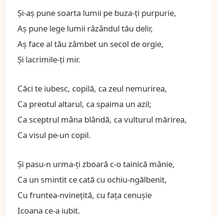
Şi-aş pune soarta lumii pe buza-ţi purpurie,
Aş pune lege lumii râzândul tău delir,
Aş face al tău zâmbet un secol de orgie,
Şi lacrimile-ţi mir.
Căci te iubesc, copilă, ca zeul nemurirea,
Ca preotul altarul, ca spaima un azil;
Ca sceptrul mâna blândă, ca vulturul mărirea,
Ca visul pe-un copil.
Şi pasu-n urma-ţi zboară c-o tainică mânie,
Ca un smintit ce cată cu ochiu-ngălbenit,
Cu fruntea-nvineţită, cu faţa cenuşie
Icoana ce-a iubit.