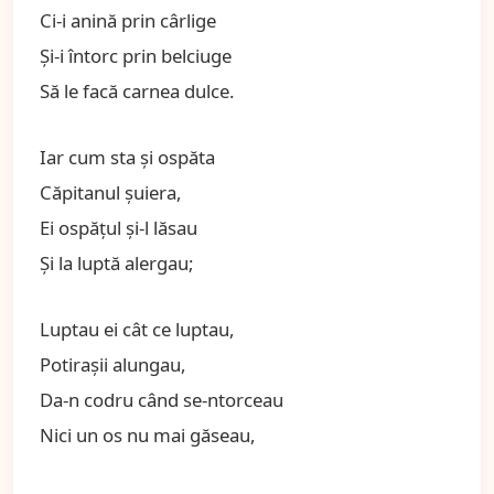
Ci-i anină prin cârlige
Şi-i întorc prin belciuge
Să le facă carnea dulce.
Iar cum sta şi ospăta
Căpitanul şuiera,
Ei ospăţul şi-l lăsau
Şi la luptă alergau;
Luptau ei cât ce luptau,
Potiraşii alungau,
Da-n codru când se-ntorceau
Nici un os nu mai găseau,