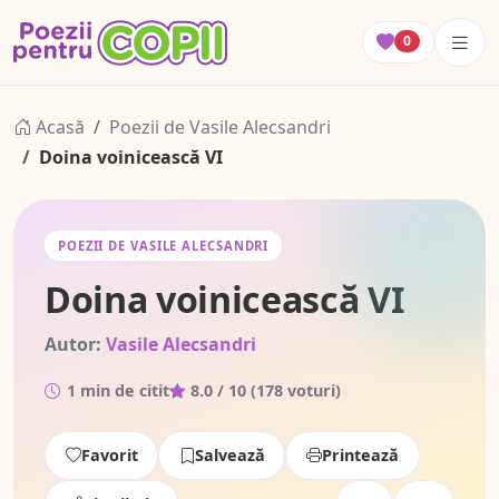
0
Acasă
Poezii de Vasile Alecsandri
Doina voinicească VI
POEZII DE VASILE ALECSANDRI
Doina voinicească VI
Autor:
Vasile Alecsandri
1 min de citit
8.0
/ 10 (
178
voturi)
Favorit
Salvează
Printează