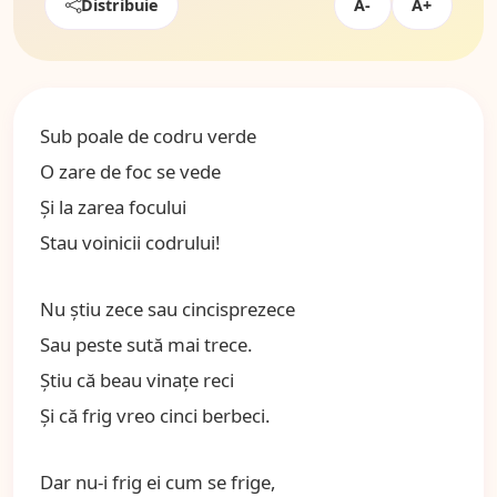
Distribuie
A-
A+
Sub poale de codru verde
O zare de foc se vede
Şi la zarea focului
Stau voinicii codrului!
Nu ştiu zece sau cincisprezece
Sau peste sută mai trece.
Ştiu că beau vinaţe reci
Şi că frig vreo cinci berbeci.
Dar nu-i frig ei cum se frige,