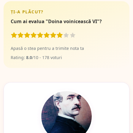
ȚI-A PLĂCUT?
Cum ai evalua "Doina voinicească VI"?
Apasă o stea pentru a trimite nota ta
Rating:
8.0
/
10
-
178
voturi